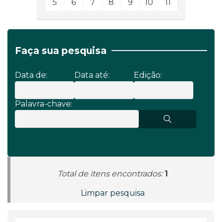
5
6
7
8
9
10
11
Faça sua pesquisa
Data de:
Data até:
Edição:
Palavra-chave:
Total de itens encontrados:
1
Limpar pesquisa