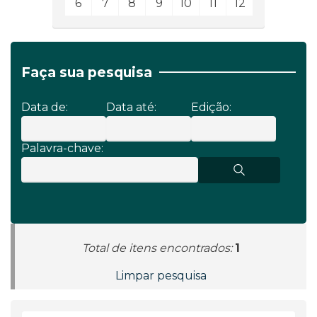
6
7
8
9
10
11
12
Faça sua pesquisa
Data de:
Data até:
Edição:
Palavra-chave:
Total de itens encontrados:
1
Limpar pesquisa