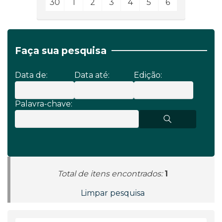
30
1
2
3
4
5
6
Faça sua pesquisa
Data de:
Data até:
Edição:
Palavra-chave:
Total de itens encontrados:
1
Limpar pesquisa