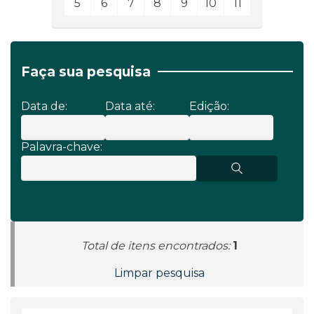
5
6
7
8
9
10
11
Faça sua pesquisa
Data de:
Data até:
Edição:
Palavra-chave:
Total de itens encontrados:
1
Limpar pesquisa