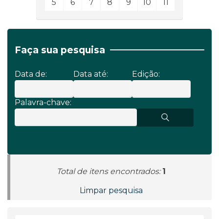
5
6
7
8
9
10
11
Faça sua pesquisa
Data de:
Data até:
Edição:
Palavra-chave:
Total de itens encontrados:
1
Limpar pesquisa