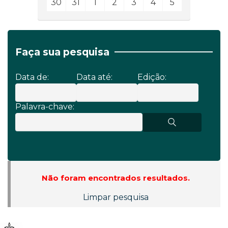
30
31
1
2
3
4
5
Faça sua pesquisa
Data de:
Data até:
Edição:
Palavra-chave:
Não foram encontrados resultados.
Limpar pesquisa